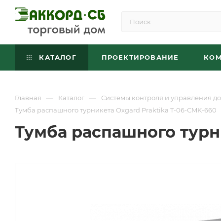
КАТАЛОГ
ПРОЕКТИРОВАНИЕ
КО
—
—
Главная
Каталог
Системы контроля и управления до
Тумба распашного турникета Oxgard Praktika T-06-CMK-660
Тумба распашного турни