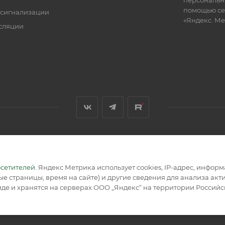
персональн
помощью се
 сигнализации
«Яндекс. М
сляции
я, размещенная на сайте, носит информационный характер и не
осетителей
. Яндекс Метрика использует cookies, IP-адрес, инфор
е страницы, время на сайте) и другие сведения для анализа ак
де и хранятся на серверах ООО „Яндекс“ на территории Россий