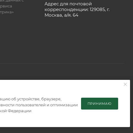
ых данных с
Адрес для почтовой
рвиса
корреспонденции: 129085, г.
етрика»
Москва, а/я. 64
 является публичной офертой, определяемой положениями
мацию об устройстве, браузере,
ПРИНИМАЮ
тивности пользователей и оптимизации
ской Федерации