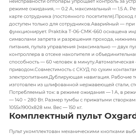
неисправности оптопары упрощает контроль за устр
режиме ожидания, — 0.2 А, максимальный — 1.5 А. 
карте сотрудника (постоянного посетителя).Проход 
доступен только для сотрудников.Аварийный — при
функционирует. Praktika T-06-CMK-660 оснащена 
символами запрета и разрешения прохода, нижними
питания, пульта управления (максимально — двух п
контроллера в отсеке накопителя и объединительна
способность — 60 человек в минуту.Автоматическа
приводом.Совместимость с СКУД по сухим контакта
электропитания.Дублирующая навигация. Рабочие те
изготовлен из шлифованной нержавеющей стали, ст
Потребляемый ток: в режиме ожидания — 1 А, в реж
— 140 ~ 280 Вт. Размер тумбы с прижатыми створкам
1055x1900x828 мм. Вес — 150 кг.
Комплектный пульт Oxgard
Пульт укомплектован механическими кнопками выб