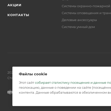
АКЦИИ
Системы охранно-пожарной
Системы оповещения и тран
КОНТАКТЫ
Деловые аксессуары
Система умный дом
2026 © Обращаем Ваше внимание на то, что вся информаци
Файлы cookie
Статьи 437 (2) ГК РФ.
Этот сайт
собирает статистику посещения и данные п
геолокацию, данные о поведении на сайте (посещённы
контента. Данные обрабатываются в обезличенном ви