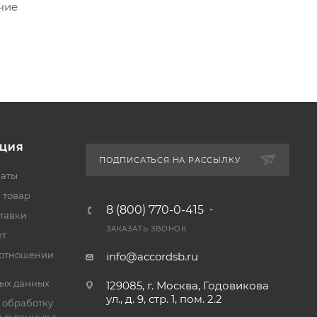
чие
ЦИЯ
ПОДПИСАТЬСЯ НА РАССЫЛКУ
латы
 товар
8 (800) 770-0-415
тавки
ЗАКАЗАТЬ ЗВОНОК
ет
 отношении
info@accordsb.ru
ых данных
129085, г. Москва, Годовикова
ул., д. 9, стр. 1, пом. 2.2
 обработку