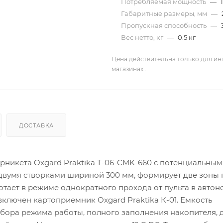
Потребляемая мощность
—
Габаритные размеры, мм
—
Пропускная способность
—
Вес нетто, кг
—
0.5 кг
Цена действительна только для ин
магазинах .
ДОСТАВКА
рникета Oxgard Praktika T-06-CMK-660 с потенциальным
вумя створками шириной 300 мм, формирует две зоны 
тает в режиме однократного прохода от пульта в авто
включен картоприемник Oxgard Praktika К-01. Емкость
ыбора режима работы, полного заполнения накопителя, 