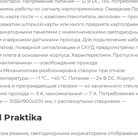
ойством. Напряжение питания — 12 В DC. Ток, потребля
Режимы работы по сигналу картоприемника: Ожидание.П
по карте гостя — с изъятием.Накопитель заполнен — про
 зажатии шторкой карты или иного предмета картоприе
индикаторными панелями с мнемоническими светодиодн
 и верхними датчиками прохода. Для подключения каб
ультов), пожарной сигнализации и СКУД предусмотрены 
я плата в основании корпуса. Характеристики: Пропускн
я «антипаника» — освобождение прохода
м.Механическая разблокировка створок при отказе
мпературы — +1 °С… +40 °С. Питание — 24 В DC. Корпус
енка и преграждающие створки — из закаленного стекла
име прохода — 3 А, максимальный — 7 А. Потребляемая
и — 1055x1900x200 мм, с распахнутыми створками —
 Praktika
ора режима, светодиодными индикаторами отображения 