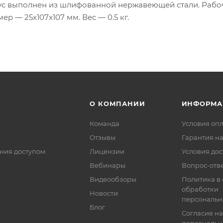
пус выполнен из шлифованной нержавеющей стали. Рабо
ер — 25x107x107 мм. Вес — 0.5 кг.
О КОМПАНИИ
ИНФОРМА
Команда
Условия оп
Отзывы
Гарантия на
ния доступом
Лицензии
Условия дос
Вебинары
Вопрос-отв
Видеообзоры
Политика в
обработки
Новости
персональн
Блог
Согласие на