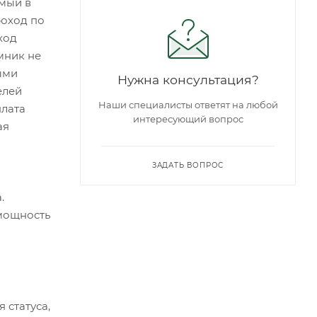
емый в
роход по
ход
мник не
ыми
Нужна консультация?
елей
Наши специалисты ответят на любой
плата
интересующий вопрос
ая
ЗАДАТЬ ВОПРОС
.
 мощность
статуса,