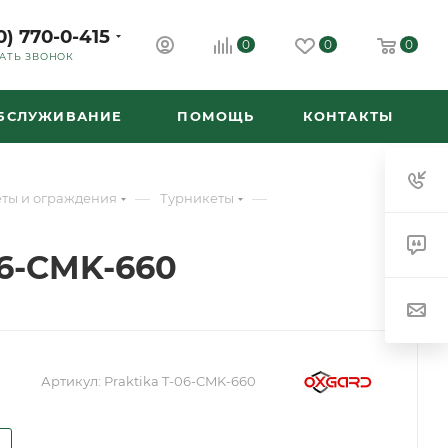
0) 770-0-415
0
0
0
АТЬ ЗВОНОК
ОБСЛУЖИВАНИЕ
ПОМОЩЬ
КОНТАКТЫ
—
—
ты и ограждения
Турникеты
06-CMK-660
Артикул:
Praktika T-06-CMK-660