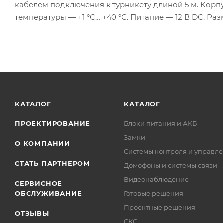
кабелем подключения к турникету длиной 5 м. Кор
температуры — +1 °С… +40 °С. Питание — 12 В DC. Разм
КАТАЛОГ
КАТАЛОГ
ПРОЕКТИРОВАНИЕ
Блоки питания и АКБ
Замки
О КОМПАНИИ
Системы контроля и управле
СТАТЬ ПАРТНЕРОМ
Домофоны и системы связи
Видеонаблюдение
СЕРВИСНОЕ
ОБСЛУЖИВАНИЕ
Готовые решения
Проектные решения
ОТЗЫВЫ
СКС