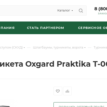
8 (80
Каталог
ЗАКАЗ
МПАНИЯ
СТАТЬ ПАРТНЕРОМ
СЕРВИСНОЕ 
—
—
ступом (СКУД)
Шлагбаумы, турникеты, ворота
Турнике
кета Oxgard Praktika T-
ПОЛУЧИТЬ ОПТОВЫЙ ПРАЙС