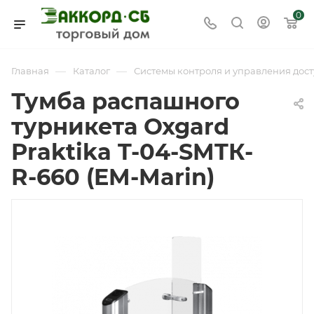
0
—
—
Главная
Каталог
Системы контроля и управления дост
Тумба распашного
турникета Oxgard
Praktika T-04-SMTК-
R-660 (EM-Marin)