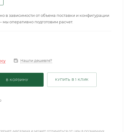
о в зависимости от объема поставки и конфигурации
— мы оперативно подготовим расчет.
Нашли дешевле?
осу
КУПИТЬ В 1 КЛИК
В КОРЗИНУ
о
тернет-магазина и может отличаться от цен в розничных