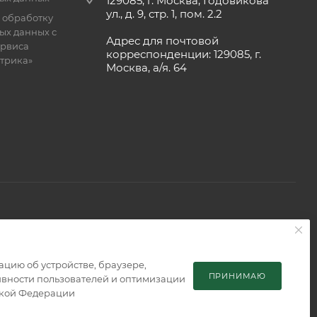
129085, г. Москва, Годовикова
ул., д. 9, стр. 1, пом. 2.2
 обработку
ых данных с
Адрес для почтовой
рвиса
корреспонденции: 129085, г.
етрика»
Москва, а/я. 64
 является публичной офертой, определяемой положениями
мацию об устройстве, браузере,
ПРИНИМАЮ
тивности пользователей и оптимизации
ской Федерации