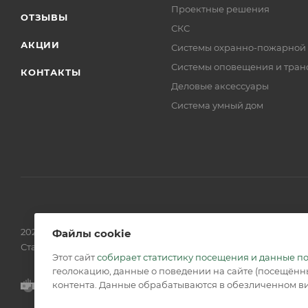
Проектные решения
ОТЗЫВЫ
СКС
АКЦИИ
Системы охранно-пожарной
Системы оповещения и тран
КОНТАКТЫ
Деловые аксессуары
Система умный дом
2026 © Обращаем Ваше внимание на то, что вся информаци
Файлы cookie
Статьи 437 (2) ГК РФ.
Этот сайт
собирает статистику посещения и данные п
геолокацию, данные о поведении на сайте (посещённы
контента. Данные обрабатываются в обезличенном ви