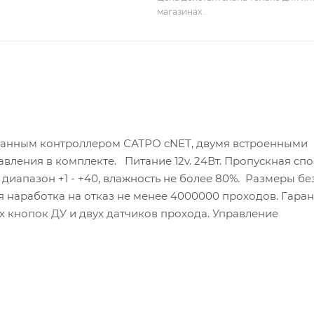
магазинах .
ованным контроллером САТРО cNET, двумя встроенными
вления в комплекте. Питание 12v. 24Вт. Пропускная сп
диапазон +1 - +40, влажность не более 80%. Размеры бе
я наработка на отказ не менее 4000000 проходов. Гарант
х кнопок ДУ и двух датчиков прохода. Управление