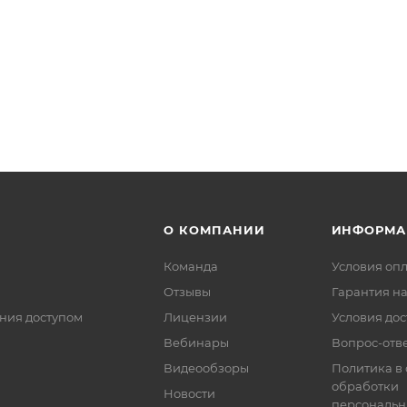
О КОМПАНИИ
ИНФОРМА
Команда
Условия оп
Отзывы
Гарантия на
ния доступом
Лицензии
Условия дос
Вебинары
Вопрос-отв
Видеообзоры
Политика в
обработки
Новости
персональн