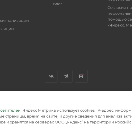
Блог
Согласие на
персональн
помощью се
 сигнализации
«Яндекс. М
сляции
я, размещенная на сайте, носит информационный характер и не
осетителей
. Яндекс Метрика использует cookies, IP-адрес, инфор
е страницы, время на сайте) и другие сведения для анализа ак
де и хранятся на серверах ООО „Яндекс“ на территории Россий