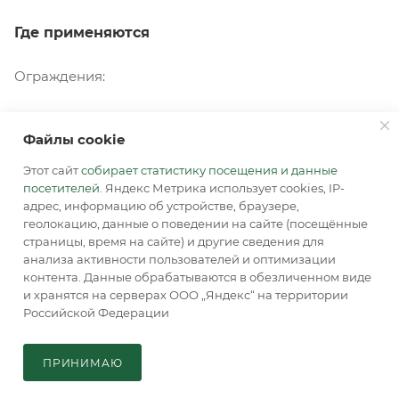
Где применяются
Ограждения:
Файлы cookie
частные дома и коттеджи (декоративные, глухие);
Этот сайт
собирает статистику посещения и данные
посетителей
. Яндекс Метрика использует cookies, IP-
адрес, информацию об устройстве, браузере,
СНТ и дачные участки (сетчатые, деревянные);
геолокацию, данные о поведении на сайте (посещённые
страницы, время на сайте) и другие сведения для
анализа активности пользователей и оптимизации
промышленные предприятия (дополнительные,
контента. Данные обрабатываются в обезличенном виде
и хранятся на серверах ООО „Яндекс“ на территории
противотаранные);
Российской Федерации
ПРИНИМАЮ
аэропорты и вокзалы (комбинированные, с
Главная
Кабинет
Корзина
Каталог
предупредительными зонами);