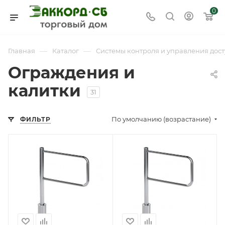
0
—
—
Главная
Каталог
Системы контроля и управления дост
Ограждения и
калитки
31
По умолчанию (возрастание)
ФИЛЬТР