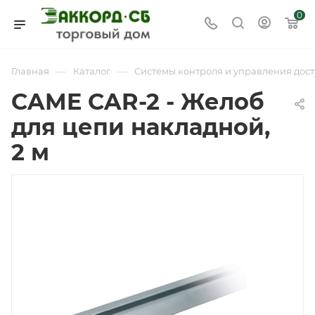
0
—
—
Главная
Каталог
Системы контроля и управления дост
CAME CAR-2 - Желоб
для цепи накладной,
2 м