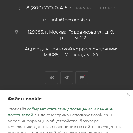
8 (800) 770-0-415
ЗАКАЗАТЬ ЗВОНОК
info@accordsb.ru
129085, г. Москва, Годовикова ул., д. 9,
стр. 1, пом. 2.2
Адрес для почтовой корреспонденции:
129085, г. Москва, а/я. 64
Файлы cookie
2026 © Обращаем Ваше внимание на то, что вся
информация, размещенная на сайте, носит
Этот сайт
собирает статистику посещения и данные
информационный характер и не является публичной
посетителей
. Яндекс Метрика использует cookies, IP-
офертой, определяемой положениями Статьи 437 (2) ГК РФ.
адрес, информацию об устройстве, браузере,
геолокацию, данные о поведении на сайте (посещённые
страницы, время на сайте) и другие сведения для