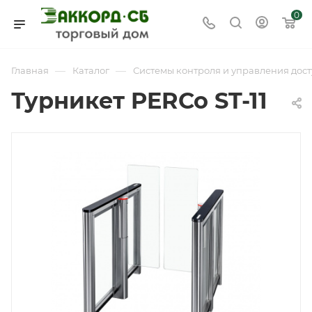
0
—
—
Главная
Каталог
Системы контроля и управления дост
Турникет PERCo ST-11