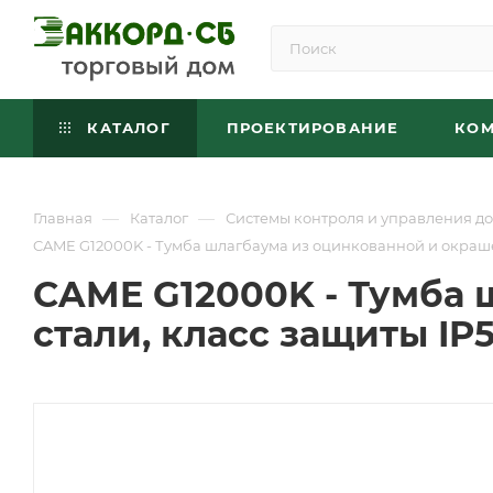
КАТАЛОГ
ПРОЕКТИРОВАНИЕ
КО
—
—
Главная
Каталог
Системы контроля и управления до
CAME G12000K - Тумба шлагбаума из оцинкованной и окраше
CAME G12000K - Тумба 
стали, класс защиты IP