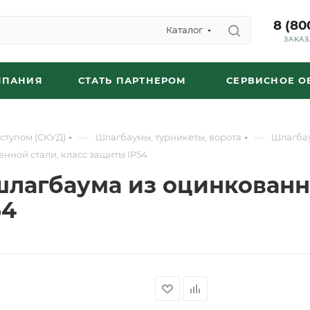
8 (80
Каталог
ЗАКАЗ
МПАНИЯ
СТАТЬ ПАРТНЕРОМ
СЕРВИСНОЕ 
—
—
ступом (СКУД)
Шлагбаумы, турникеты, ворота
Шлагба
нной стали, класс защиты IP54
шлагбаума из оцинкован
54