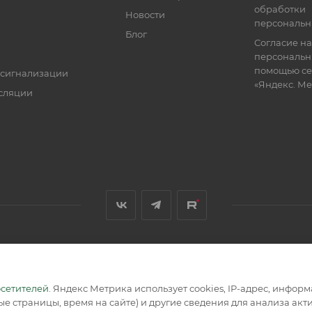
обработки
Новости
персональн
Блог
Согласие на
персональн
помощью се
 сигнализации
«Яндекс. М
сляции
я, размещенная на сайте, носит информационный характер и не
осетителей
. Яндекс Метрика использует cookies, IP-адрес, инфор
е страницы, время на сайте) и другие сведения для анализа ак