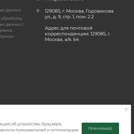
ых данных
129085, г. Москва, Годовикова
ул., д. 9, стр. 1, пом. 2.2
 обработку
ых данных с
Адрес для почтовой
рвиса
корреспонденции: 129085, г.
етрика»
Москва, а/я. 64
 является публичной офертой, определяемой положениями
мацию об устройстве, браузере,
ПРИНИМАЮ
тивности пользователей и оптимизации