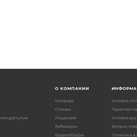
О КОМПАНИИ
ИНФОРМА
Команда
Условия оп
Отзывы
Гарантия на
ния доступом
Лицензии
Условия дос
Вебинары
Вопрос-отв
Видеообзоры
Политика в