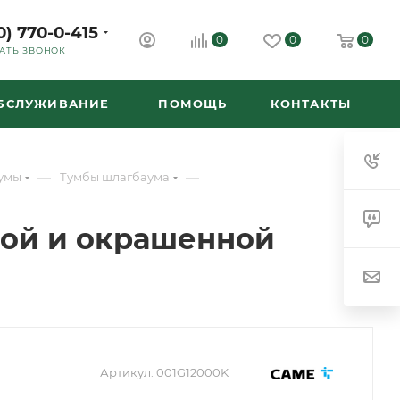
0) 770-0-415
0
0
0
АТЬ ЗВОНОК
ОБСЛУЖИВАНИЕ
ПОМОЩЬ
КОНТАКТЫ
—
—
умы
Тумбы шлагбаума
ной и окрашенной
Артикул:
001G12000K