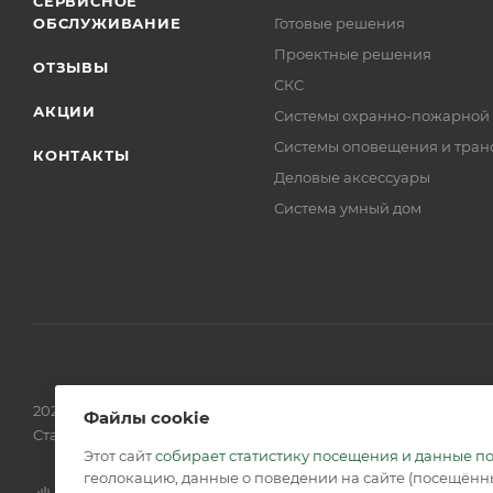
СЕРВИСНОЕ
ОБСЛУЖИВАНИЕ
Готовые решения
Проектные решения
ОТЗЫВЫ
СКС
АКЦИИ
Системы охранно-пожарной
Системы оповещения и тран
КОНТАКТЫ
Деловые аксессуары
Система умный дом
2026 © Обращаем Ваше внимание на то, что вся информаци
Файлы cookie
Статьи 437 (2) ГК РФ.
Этот сайт
собирает статистику посещения и данные п
геолокацию, данные о поведении на сайте (посещённы