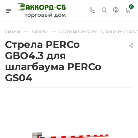
0
—
—
Главная
Каталог
Системы контроля и управления дост
Стрела PERCo
GBO4.3 для
шлагбаума PERCo
GS04