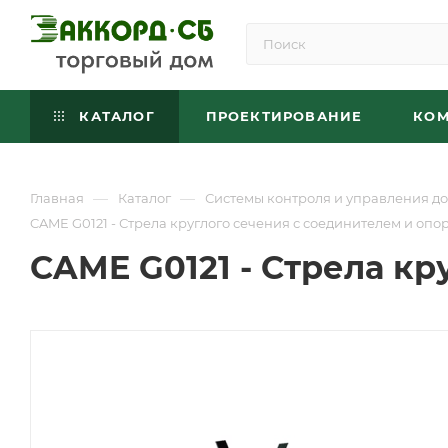
КАТАЛОГ
ПРОЕКТИРОВАНИЕ
КО
—
—
Главная
Каталог
Системы контроля и управления до
CAME G0121 - Стрела круглого сечения с соединителем и опо
CAME G0121 - Стрела кр