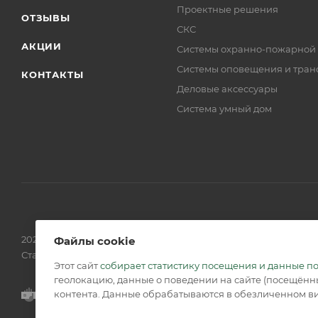
Проектные решения
ОТЗЫВЫ
СКС
АКЦИИ
Системы охранно-пожарной
Системы оповещения и тран
КОНТАКТЫ
Деловые аксессуары
Система умный дом
2026 © Обращаем Ваше внимание на то, что вся информаци
Файлы cookie
Статьи 437 (2) ГК РФ.
Этот сайт
собирает статистику посещения и данные п
геолокацию, данные о поведении на сайте (посещённы
контента. Данные обрабатываются в обезличенном ви