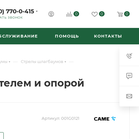
0) 770-0-415
0
0
0
АТЬ ЗВОНОК
ОБСЛУЖИВАНИЕ
ПОМОЩЬ
КОНТАКТЫ
—
—
умы
Стрелы шлагбаумов
ителем и опорой
Артикул:
001G0121