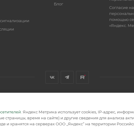
Блог
Согласие на
персональн
помощью се
 сигнализации
«Яндекс. М
сляции
я, размещенная на сайте, носит информационный характер и не
осетителей
. Яндекс Метрика использует cookies, IP-адрес, инфор
е страницы, время на сайте) и другие сведения для анализа ак
де и хранятся на серверах ООО „Яндекс“ на территории Россий