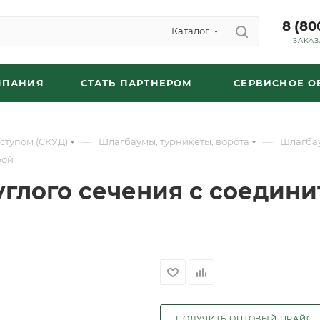
8 (80
Каталог
ЗАКАЗ
МПАНИЯ
СТАТЬ ПАРТНЕРОМ
СЕРВИСНОЕ 
—
—
ступом (СКУД)
Шлагбаумы, турникеты, ворота
Шлагба
рой
углого сечения с соедин
ПОЛУЧИТЬ ОПТОВЫЙ ПРАЙС