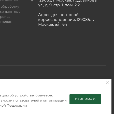
129085, г. Москва, Годовикова
ул., д. 9, стр. 1, пом. 2.2
 обработку
ых данных с
Адрес для почтовой
рвиса
корреспонденции: 129085, г.
етрика»
Москва, а/я. 64
 является публичной офертой, определяемой положениями
мацию об устройстве, браузере,
ПРИНИМАЮ
тивности пользователей и оптимизации
ской Федерации