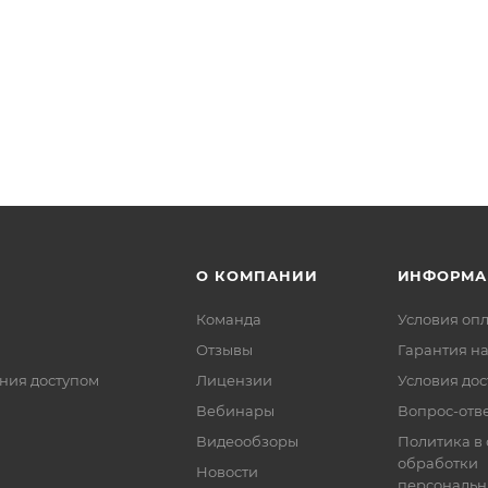
О КОМПАНИИ
ИНФОРМА
Команда
Условия оп
Отзывы
Гарантия на
ния доступом
Лицензии
Условия дос
Вебинары
Вопрос-отв
Видеообзоры
Политика в
обработки
Новости
персональн