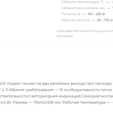
Рабочая температура, °С
—
-
Габаритные размеры, мм
—
Питание, В
—
110 ~ 230 В
Рабочая частота
—
20 ~ 170 к
Цена действительна только для ин
магазинах .
A02 подает сигнал на два релейных выхода при проходе 
0 V, 3 AВремя срабатывания — 10 мс.Индуктивность петли
чувствительности.Светодиодная индикация.Самодиагности
4.5 Вт. Размер — 78x40x108 мм. Рабочая температура — -