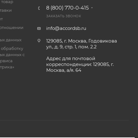
 товар
8 (800) 770-0-415
тавки
ЗАКАЗАТЬ ЗВОНОК
ет
 отношении
info@accordsb.ru
ых данных
129085, г. Москва, Годовикова
ул., д. 9, стр. 1, пом. 2.2
 обработку
ых данных с
Адрес для почтовой
рвиса
корреспонденции: 129085, г.
етрика»
Москва, а/я. 64