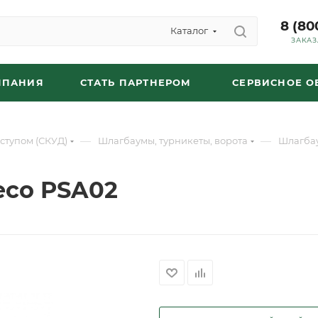
8 (80
Каталог
ЗАКАЗ
МПАНИЯ
СТАТЬ ПАРТНЕРОМ
СЕРВИСНОЕ 
—
—
ступом (СКУД)
Шлагбаумы, турникеты, ворота
Шлагба
eco PSA02