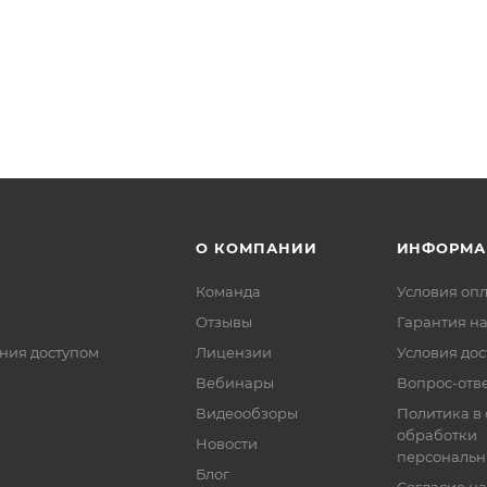
О КОМПАНИИ
ИНФОРМА
Команда
Условия оп
Отзывы
Гарантия на
ния доступом
Лицензии
Условия дос
Вебинары
Вопрос-отв
Видеообзоры
Политика в
обработки
Новости
персональн
Блог
Согласие на