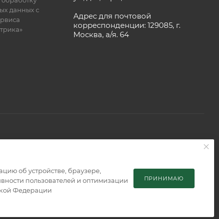
ых данных с
Адрес для почтовой
рвиса
корреспонденции: 129085, г.
етрика»
Москва, а/я. 64
 является публичной офертой, определяемой положениями
мацию об устройстве, браузере,
ПРИНИМАЮ
тивности пользователей и оптимизации
ской Федерации