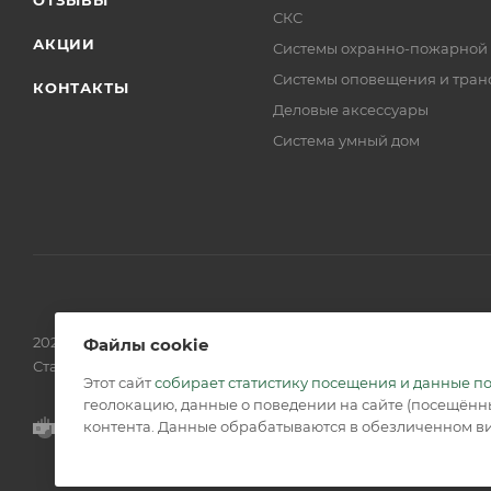
СКС
АКЦИИ
Системы охранно-пожарной
Системы оповещения и тран
КОНТАКТЫ
Деловые аксессуары
Система умный дом
2026 © Обращаем Ваше внимание на то, что вся информаци
Файлы cookie
Статьи 437 (2) ГК РФ.
Этот сайт
собирает статистику посещения и данные п
геолокацию, данные о поведении на сайте (посещённы
контента. Данные обрабатываются в обезличенном ви