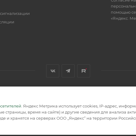
персональн
помощью се
 сигнализации
«Яндекс. М
сляции
я, размещенная на сайте, носит информационный характер и не
осетителей
. Яндекс Метрика использует cookies, IP-адрес, инфор
е страницы, время на сайте) и другие сведения для анализа ак
де и хранятся на серверах ООО „Яндекс“ на территории Россий