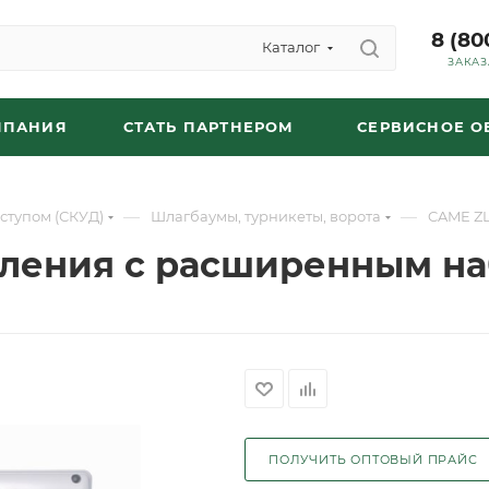
8 (80
Каталог
ЗАКАЗ
МПАНИЯ
СТАТЬ ПАРТНЕРОМ
СЕРВИСНОЕ 
—
—
ступом (СКУД)
Шлагбаумы, турникеты, ворота
CAME ZL
авления с расширенным н
ПОЛУЧИТЬ ОПТОВЫЙ ПРАЙС