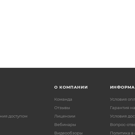
О КОМПАНИИ
ИНФОРМА
Команда
Условия оп
Отзывы
Гарантия на
ния доступом
Лицензии
Условия дос
Вебинары
Вопрос-отв
Видеообзоры
Политика в