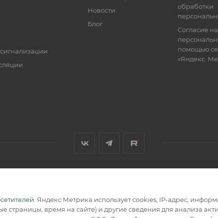
обработки
Новости
персональн
Блог
Согласие на
персональн
помощью се
 сигнализации
«Яндекс. М
сляции
я, размещенная на сайте, носит информационный характер и не
осетителей
. Яндекс Метрика использует cookies, IP-адрес, инфор
е страницы, время на сайте) и другие сведения для анализа ак