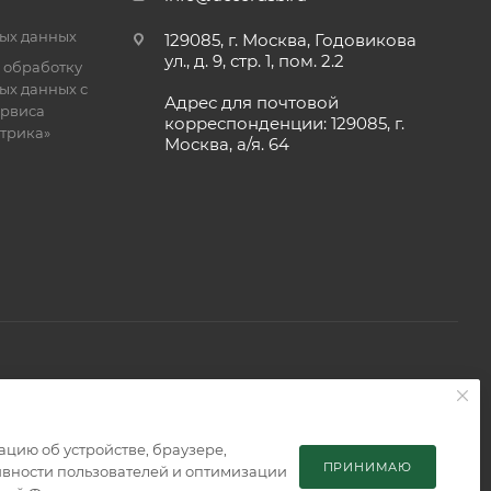
ых данных
129085, г. Москва, Годовикова
ул., д. 9, стр. 1, пом. 2.2
 обработку
ых данных с
Адрес для почтовой
рвиса
корреспонденции: 129085, г.
етрика»
Москва, а/я. 64
 является публичной офертой, определяемой положениями
мацию об устройстве, браузере,
ПРИНИМАЮ
тивности пользователей и оптимизации