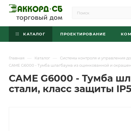
КАТАЛОГ
ПРОЕКТИРОВАНИЕ
КО
—
—
Главная
Каталог
Системы контроля и управления до
CAME G6000 - Тумба шлагбаума из оцинкованной и окрашенн
CAME G6000 - Тумба ш
стали, класс защиты IP