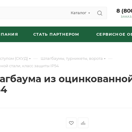
8 (80
Каталог
ЗАКАЗ
МПАНИЯ
СТАТЬ ПАРТНЕРОМ
СЕРВИСНОЕ 
—
—
ступом (СКУД)
Шлагбаумы, турникеты, ворота
ой стали, класс защиты IP54
лагбаума из оцинкованно
54