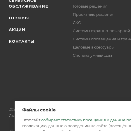
СЕРВИСНОЕ
ОБСЛУЖИВАНИЕ
Готовые решения
Проектные решения
ОТЗЫВЫ
СКС
АКЦИИ
Системы охранно-пожарной
Системы оповещения и тран
КОНТАКТЫ
Деловые аксессуары
Система умный дом
2026 © Обращаем Ваше внимание на то, что вся информаци
Файлы cookie
Статьи 437 (2) ГК РФ.
Этот сайт
собирает статистику посещения и данные п
геолокацию, данные о поведении на сайте (посещённы