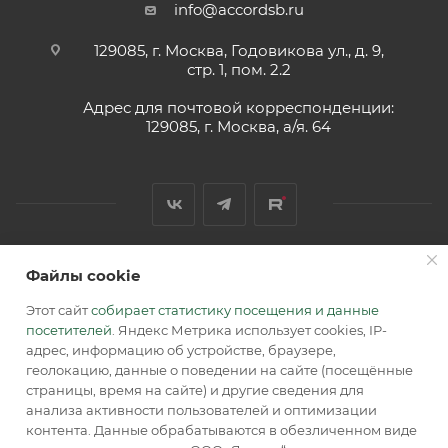
info@accordsb.ru
129085, г. Москва, Годовикова ул., д. 9,
стр. 1, пом. 2.2
Адрес для почтовой корреспонденции:
129085, г. Москва, а/я. 64
Файлы cookie
2026 © Обращаем Ваше внимание на то, что вся
информация, размещенная на сайте, носит
Этот сайт
собирает статистику посещения и данные
информационный характер и не является публичной
посетителей
. Яндекс Метрика использует cookies, IP-
офертой, определяемой положениями Статьи 437 (2) ГК РФ.
адрес, информацию об устройстве, браузере,
геолокацию, данные о поведении на сайте (посещённые
страницы, время на сайте) и другие сведения для
анализа активности пользователей и оптимизации
контента. Данные обрабатываются в обезличенном виде