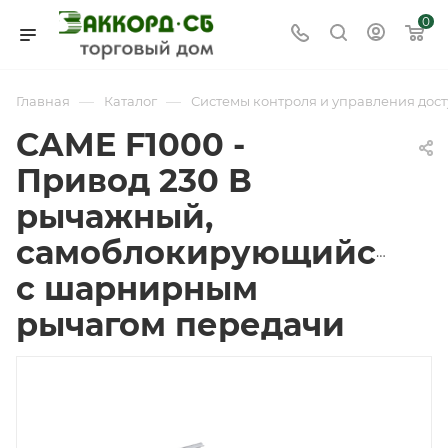
0
—
—
Главная
Каталог
Системы контроля и управления дост
CAME F1000 -
Привод 230 В
рычажный,
самоблокирующийся
с шарнирным
рычагом передачи