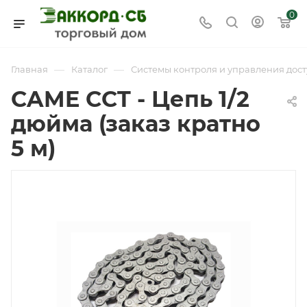
0
—
—
Главная
Каталог
Системы контроля и управления дост
CAME CCT - Цепь 1/2
дюйма (заказ кратно
5 м)