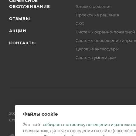
СЕРВИСНОЕ
ОБСЛУЖИВАНИЕ
Готовые решения
Проектные решения
ОТЗЫВЫ
СКС
АКЦИИ
Системы охранно-пожарной
Системы оповещения и тран
КОНТАКТЫ
Деловые аксессуары
Система умный дом
2026 © Обращаем Ваше внимание на то, что вся информаци
Файлы cookie
Статьи 437 (2) ГК РФ.
Этот сайт
собирает статистику посещения и данные п
геолокацию, данные о поведении на сайте (посещённы