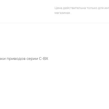
Цена действительна только для ин
магазинах .
вки приводов серии C-BX