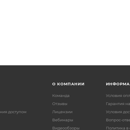
О КОМПАНИИ
ИНФОРМА
Команда
Условия оп
Отзывы
Гарантия на
ния доступом
Лицензии
Условия дос
Вебинары
Вопрос-отв
Видеообзоры
Политика в