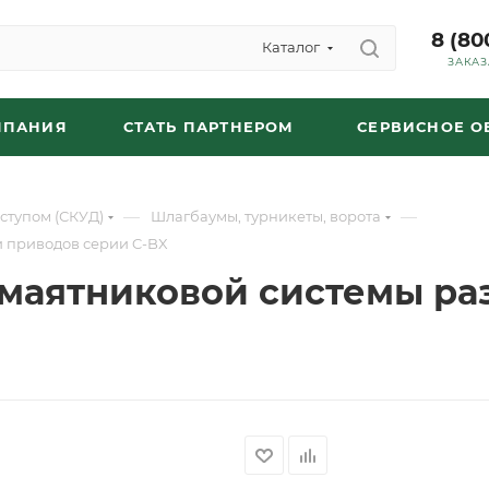
8 (80
Каталог
ЗАКАЗ
МПАНИЯ
СТАТЬ ПАРТНЕРОМ
СЕРВИСНОЕ 
—
—
ступом (СКУД)
Шлагбаумы, турникеты, ворота
и приводов серии C-BX
 маятниковой системы р