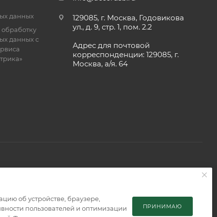
ых данных
129085, г. Москва, Годовикова
ул., д. 9, стр. 1, пом. 2.2
 обработку
ых данных с
Адрес для почтовой
рвиса
корреспонденции: 129085, г.
етрика»
Москва, а/я. 64
 является публичной офертой, определяемой положениями
мацию об устройстве, браузере,
ПРИНИМАЮ
тивности пользователей и оптимизации