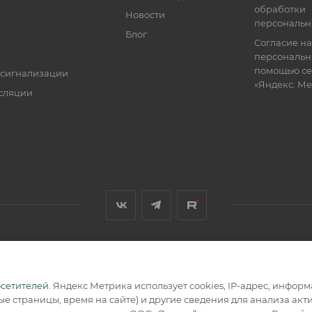
обработки
Новости
персональн
Блог
Согласие на
персональн
помощью се
 сигнализации
«Яндекс. М
сляции
я, размещенная на сайте, носит информационный характер и не
осетителей
. Яндекс Метрика использует cookies, IP-адрес, инфор
е страницы, время на сайте) и другие сведения для анализа ак