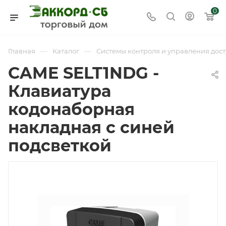
0
—
—
Главная
Каталог
Системы контроля и управления дост
CAME SELT1NDG -
Клавиатура
кодонаборная
накладная с синей
подсветкой