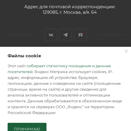
Адрес для почтовой корреспонденции:
129085, г. Москва, а/я. 64
Файлы cookie
2026 © Обращаем Ваше внимание на то, что вся
информация, размещенная на сайте, носит
Этот сайт
собирает статистику посещения и данные
информационный характер и не является публичной
посетителей
. Яндекс Метрика использует cookies, IP-
офертой, определяемой положениями Статьи 437 (2) ГК РФ.
адрес, информацию об устройстве, браузере,
геолокацию, данные о поведении на сайте (посещённые
страницы, время на сайте) и другие сведения для
анализа активности пользователей и оптимизации
контента. Данные обрабатываются в обезличенном виде
и хранятся на серверах ООО „Яндекс“ на территории
Российской Федерации
В КОРЗИНУ
ПРИНИМАЮ