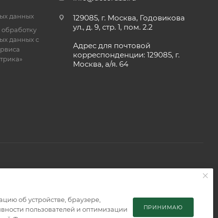
ых данных
129085, г. Москва, Годовикова
ул., д. 9, стр. 1, пом. 2.2
 обработку
ых данных с
Адрес для почтовой
рвиса
корреспонденции: 129085, г.
етрика»
Москва, а/я. 64
 является публичной офертой, определяемой положениями
мацию об устройстве, браузере,
ПРИНИМАЮ
тивности пользователей и оптимизации