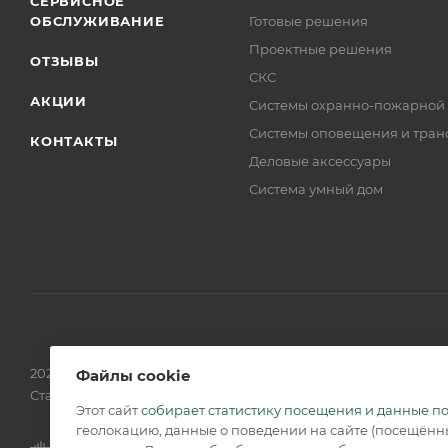
СЕРВИСНОЕ
ОБСЛУЖИВАНИЕ
Готовые решения
Проектные решения
ОТЗЫВЫ
СКС
АКЦИИ
Системы охранно-пожарной
Системы оповещения и тран
КОНТАКТЫ
Деловые аксессуары
Система умный дом
2026 © Обращаем Ваше внимание на то, что вся информаци
Файлы cookie
Статьи 437 (2) ГК РФ.
Этот сайт
собирает статистику посещения и данные п
геолокацию, данные о поведении на сайте (посещённы