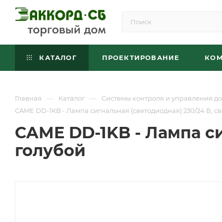
КАТАЛОГ
ПРОЕКТИРОВАНИЕ
КО
—
—
Главная
Каталог
Системы контроля и управления до
CAME DD-1KB - Лампа сигнальная (светодиодная) 230/24 В, св
CAME DD-1KB - Лампа си
голубой