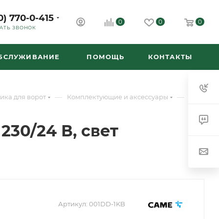
0) 770-0-415
0
0
0
АТЬ ЗВОНОК
ОБСЛУЖИВАНИЕ
ПОМОЩЬ
КОНТАКТЫ
—
—
ика для ворот
Комплектующие и аксессуары
230/24 В, свет
Артикул:
001DD-1KB