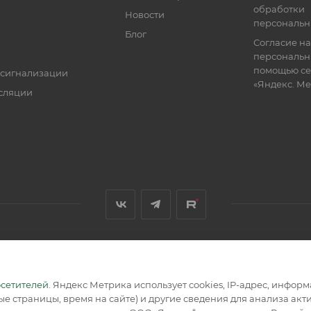
обработки
Новости
персональн
Блог
Согласие на
персональн
помощью се
 сигнализации
«Яндекс. М
сляции
я, размещенная на сайте, носит информационный характер и не
осетителей
. Яндекс Метрика использует cookies, IP-адрес, инфор
е страницы, время на сайте) и другие сведения для анализа ак