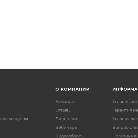
О КОМПАНИИ
ИНФОРМА
Команда
Условия оп
Отзывы
Гарантия на
ния доступом
Лицензии
Условия дос
Вебинары
Вопрос-отв
Видеообзоры
Политика в