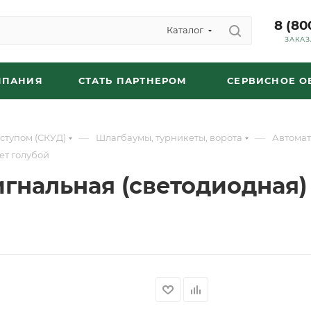
8 (80
Каталог
ЗАКАЗ
МПАНИЯ
СТАТЬ ПАРТНЕРОМ
СЕРВИСНОЕ 
—
—
ступом (СКУД)
Шлагбаумы, турникеты, ворота
Автомат
ет голубой
гнальная (светодиодная) 