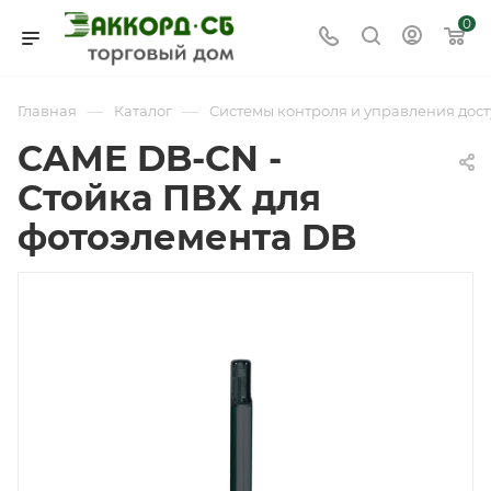
0
—
—
Главная
Каталог
Системы контроля и управления дост
CAME DB-CN -
Стойка ПВХ для
фотоэлемента DB