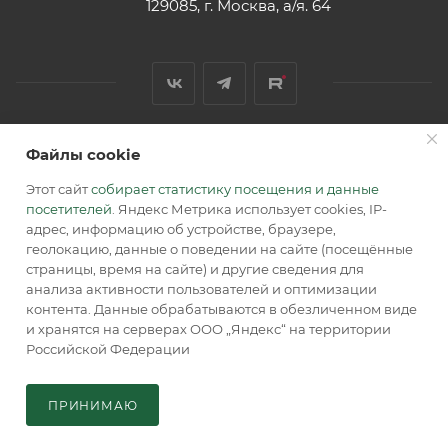
129085, г. Москва, а/я. 64
Файлы cookie
2026 © Обращаем Ваше внимание на то, что вся
информация, размещенная на сайте, носит
Этот сайт
собирает статистику посещения и данные
информационный характер и не является публичной
посетителей
. Яндекс Метрика использует cookies, IP-
офертой, определяемой положениями Статьи 437 (2) ГК РФ.
адрес, информацию об устройстве, браузере,
геолокацию, данные о поведении на сайте (посещённые
страницы, время на сайте) и другие сведения для
анализа активности пользователей и оптимизации
контента. Данные обрабатываются в обезличенном виде
и хранятся на серверах ООО „Яндекс“ на территории
Российской Федерации
В КОРЗИНУ
ПРИНИМАЮ
Главная
Кабинет
Корзина
Каталог