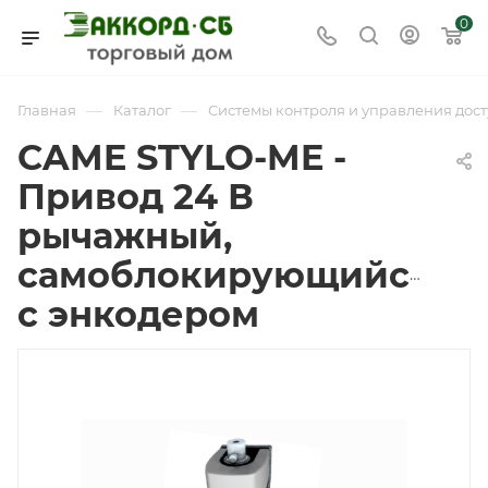
0
—
—
Главная
Каталог
Системы контроля и управления дост
CAME STYLO-ME -
Привод 24 В
рычажный,
самоблокирующийся
с энкодером