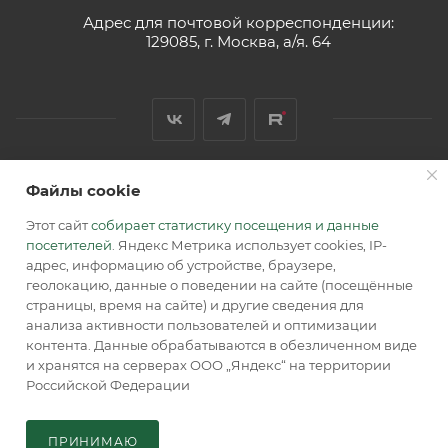
Адрес для почтовой корреспонденции:
129085, г. Москва, а/я. 64
Файлы cookie
2026 © Обращаем Ваше внимание на то, что вся
информация, размещенная на сайте, носит
Этот сайт
собирает статистику посещения и данные
информационный характер и не является публичной
посетителей
. Яндекс Метрика использует cookies, IP-
офертой, определяемой положениями Статьи 437 (2) ГК РФ.
адрес, информацию об устройстве, браузере,
геолокацию, данные о поведении на сайте (посещённые
страницы, время на сайте) и другие сведения для
анализа активности пользователей и оптимизации
контента. Данные обрабатываются в обезличенном виде
и хранятся на серверах ООО „Яндекс“ на территории
Российской Федерации
В КОРЗИНУ
ПРИНИМАЮ