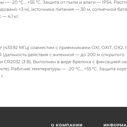
 — -20 °С… +55 °С. Защита от пыли и влаги — IP54. Расс
довано <3 м), источника питания — 30 м, солнечной бат
— 4.1 кг.
 (433.92 МГц) совместим с приемниками OXI, OXIT, OX2, 
 (дальность действия с антенной — до 200 м открытого
и CR2032 (3 В). Выполнен в виде брелока с фиксацией на
). Рабочие температуры — -20 °C... +55 °C. Защита корп
г.
О КОМПАНИИ
ИНФОРМА