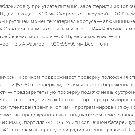
зблокировку при утрате питания. Характеристики: Толк
Н.Длина хода — 460 мм.Скорость с нагрузкой — 0.012 м/м
ьном крутящем моменте.Материал корпуса — алюминий.Ре
ов.Стандарт защиты от пыли и влаги — IP44.Рабочие тем
отребляемая мощность — 50 Вт, максимальная — 85
ое — 3.5 А.Размер — 920x98x95 мм.Вес — 6 кг.
ническим замком поддерживает проверку положения ст
енной (5 ~ 80 с.) задержки, режимы энергосбережения и
ест» — предварительную проверку подключенных устрой
и перед проведением любого маневра, программирова
 Укомплектован тремя кнопками программирования функ
сервисным предохранителями, индикатором неисправност
и SMXIS), порт для АКБ PS124 или солнечной батареи (у
од «Стоп», клеммы приводов и радиоантенны, разъем IBT