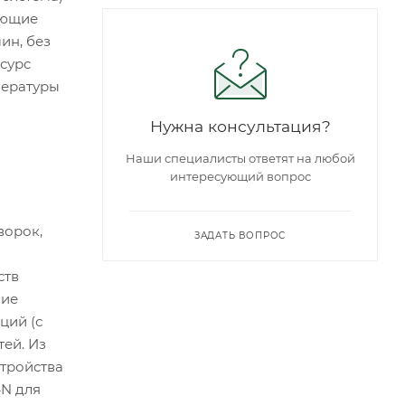
ающие
ин, без
сурс
пературы
Нужна консультация?
Наши специалисты ответят на любой
интересующий вопрос
ворок,
ЗАДАТЬ ВОПРОС
ств
ние
ций (с
ей. Из
стройства
4N для