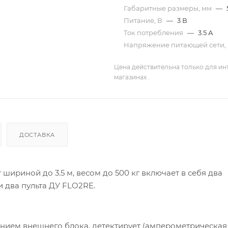
Габаритные размеры, мм
—
Питание, В
—
3 В
Ток потребления
—
3.5 А
Напряжение питающей сети,
Цена действительна только для ин
магазинах .
ДОСТАВКА
ириной до 3.5 м, весом до 500 кг включает в себя два
 два пульта ДУ FLO2RE.
нием внешнего блока, детектирует (амперометрическая