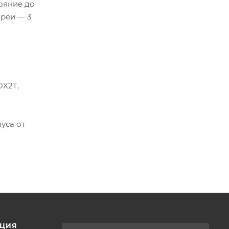
тояние до
ареи — 3
OX2T,
уса от
ЦИЯ