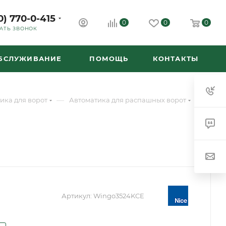
0) 770-0-415
0
0
0
АТЬ ЗВОНОК
ОБСЛУЖИВАНИЕ
ПОМОЩЬ
КОНТАКТЫ
—
—
ика для ворот
Автоматика для распашных ворот
Артикул:
Wingo3524KCE