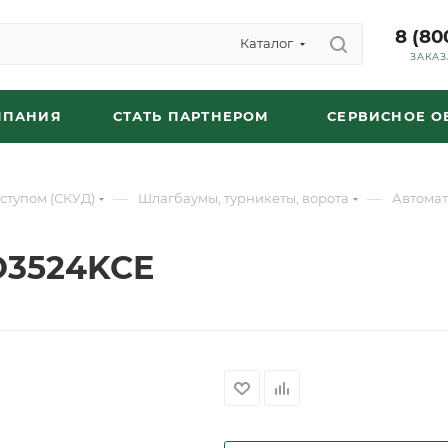
8 (80
Каталог
ЗАКАЗ
МПАНИЯ
СТАТЬ ПАРТНЕРОМ
СЕРВИСНОЕ 
—
—
ступом (СКУД)
Шлагбаумы, турникеты, ворота
Автомат
O3524KCE