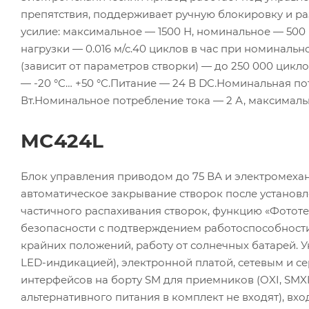
препятствия, поддерживает ручную блокировку и ра
усилие: максимальное — 1500 Н, номинальное — 500 
нагрузки — 0.016 м/с.40 циклов в час при номинал
(зависит от параметров створки) — до 250 000 цикл
— -20 °С… +50 °С.Питание — 24 В DC.Номинальная п
Вт.Номинальное потребление тока — 2 А, максимальн
MC424L
Блок управления приводом до 75 ВА и электромеха
автоматическое закрывание створок после установл
частичного распахивания створок, функцию «Фотот
безопасности с подтверждением работоспособност
крайних положений, работу от солнечных батарей.
LED-индикацией), электронной платой, сетевым и 
интерфейсов на борту SM для приемников (OXI, SMXI 
альтернативного питания в комплект не входят), вх