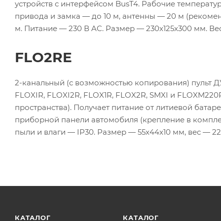
устройств с интерфейсом BusT4. Рабочие температуры
привода и замка — до 10 м, антенны — 20 м (рекомен
м. Питание — 230 В AC. Размер — 230x125x300 мм. Вес 
FLO2RE
2-канальный (с возможностью копирования) пульт ДУ
FLOXIR, FLOXI2R, FLOX1R, FLOX2R, SMXI и FLOXM220R
пространства). Получает питание от литиевой батаре
приборной панели автомобиля (крепление в комплекте
пыли и влаги — IP30. Размер — 55x44x10 мм, вес — 22 
КАТАЛОГ
КАТАЛОГ