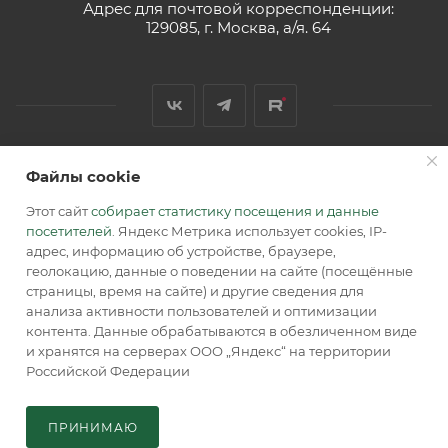
Адрес для почтовой корреспонденции:
129085, г. Москва, а/я. 64
Файлы cookie
2026 © Обращаем Ваше внимание на то, что вся
информация, размещенная на сайте, носит
Этот сайт
собирает статистику посещения и данные
информационный характер и не является публичной
посетителей
. Яндекс Метрика использует cookies, IP-
офертой, определяемой положениями Статьи 437 (2) ГК РФ.
адрес, информацию об устройстве, браузере,
геолокацию, данные о поведении на сайте (посещённые
страницы, время на сайте) и другие сведения для
анализа активности пользователей и оптимизации
контента. Данные обрабатываются в обезличенном виде
и хранятся на серверах ООО „Яндекс“ на территории
Российской Федерации
ПРИНИМАЮ