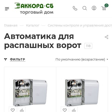
0
—
—
Главная
Каталог
Системы контроля и управления дост
Автоматика для
распашных ворот
118
По умолчанию (возрастание)
ФИЛЬТР