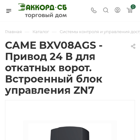
0
—
—
Главная
Каталог
Системы контроля и управления дост
CAME BXV08AGS -
Привод 24 В для
откатных ворот.
Встроенный блок
управления ZN7