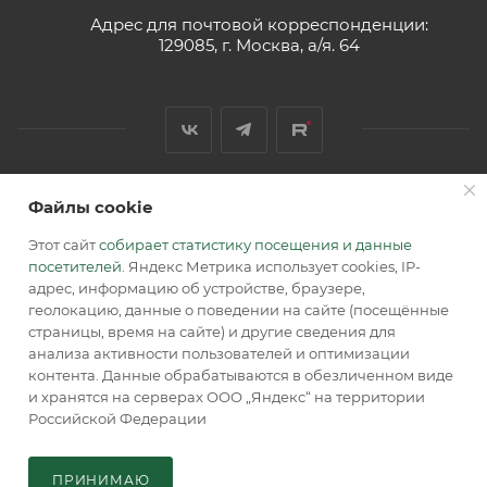
Адрес для почтовой корреспонденции:
129085, г. Москва, а/я. 64
Файлы cookie
2026 © Обращаем Ваше внимание на то, что вся
информация, размещенная на сайте, носит
Этот сайт
собирает статистику посещения и данные
информационный характер и не является публичной
посетителей
. Яндекс Метрика использует cookies, IP-
офертой, определяемой положениями Статьи 437 (2) ГК РФ.
адрес, информацию об устройстве, браузере,
геолокацию, данные о поведении на сайте (посещённые
страницы, время на сайте) и другие сведения для
анализа активности пользователей и оптимизации
контента. Данные обрабатываются в обезличенном виде
и хранятся на серверах ООО „Яндекс“ на территории
Российской Федерации
В КОРЗИНУ
ПРИНИМАЮ