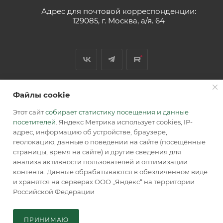
Адрес для почтовой корреспонденции:
129085, г. Москва, а/я. 64
Файлы cookie
2026 © Обращаем Ваше внимание на то, что вся
информация, размещенная на сайте, носит
Этот сайт
собирает статистику посещения и данные
информационный характер и не является публичной
посетителей
. Яндекс Метрика использует cookies, IP-
офертой, определяемой положениями Статьи 437 (2) ГК РФ.
адрес, информацию об устройстве, браузере,
геолокацию, данные о поведении на сайте (посещённые
страницы, время на сайте) и другие сведения для
анализа активности пользователей и оптимизации
контента. Данные обрабатываются в обезличенном виде
и хранятся на серверах ООО „Яндекс“ на территории
Российской Федерации
В КОРЗИНУ
ПРИНИМАЮ