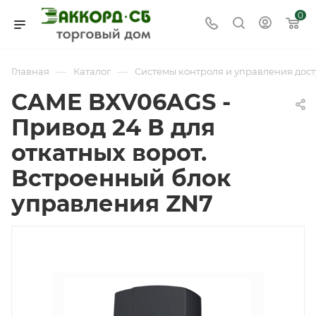
0
—
—
Главная
Каталог
Системы контроля и управления дост
CAME BXV06AGS -
Привод 24 В для
откатных ворот.
Встроенный блок
управления ZN7