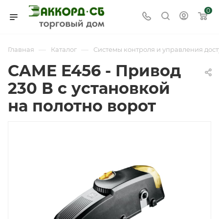
0
—
—
Главная
Каталог
Системы контроля и управления дост
CAME E456 - Привод
230 В с установкой
на полотно ворот