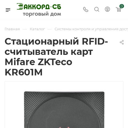
0
—
—
Главная
Каталог
Системы контроля и управления дост
Стационарный RFID-
считыватель карт
Mifare ZKTeco
KR601M