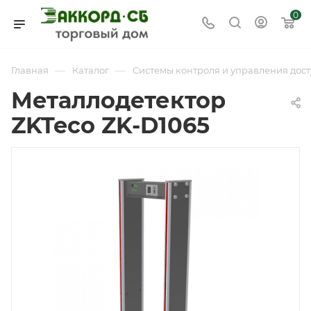
0
—
—
Главная
Каталог
Системы контроля и управления дост
Металлодетектор
ZKTeco ZK-D1065