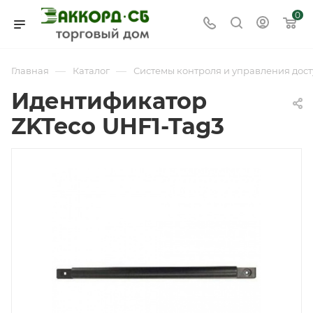
0
—
—
Главная
Каталог
Системы контроля и управления дост
Идентификатор
ZKTeco UHF1-Tag3