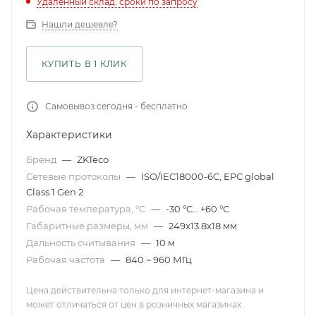
Удаленный склад: сроки по запросу
Нашли дешевле?
КУПИТЬ В 1 КЛИК
Самовывоз сегодня - бесплатно
Характеристики
Бренд
—
ZKTeco
Сетевые протоколы
—
ISO/IEC18000-6C, EPC global
Class 1 Gen 2
Рабочая температура, °С
—
-30 °С… +60 °С
Габаритные размеры, мм
—
249x13.8x18 мм
Дальность считывания
—
10 м
Рабочая частота
—
840 ~ 960 МГц
Цена действительна только для интернет-магазина и
может отличаться от цен в розничных магазинах .