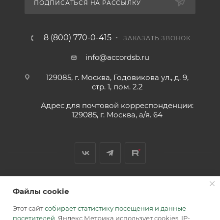
ПОДПИСАТЬСЯ НА РАССЫЛКУ
8 (800) 770-0-415
ЗАКАЗАТЬ ЗВОНОК
info@accordsb.ru
129085, г. Москва, Годовикова ул., д. 9,
стр. 1, пом. 2.2
Адрес для почтовой корреспонденции:
129085, г. Москва, а/я. 64
2026 © Обращаем Ваше внимание на то, что вся
Файлы cookie
информация, размещенная на сайте, носит
Этот сайт
собирает статистику посещения и данные
информационный характер и не является публичной
посетителей
. Яндекс Метрика использует cookies, IP-