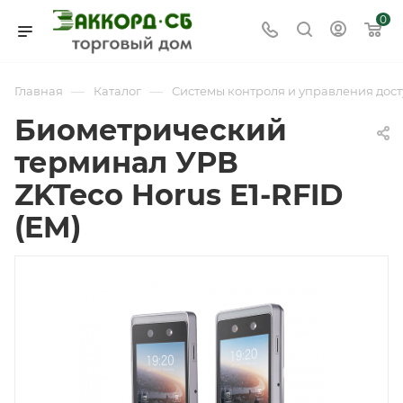
0
—
—
Главная
Каталог
Системы контроля и управления дост
Биометрический
терминал УРВ
ZKTeco Horus E1-RFID
(EM)