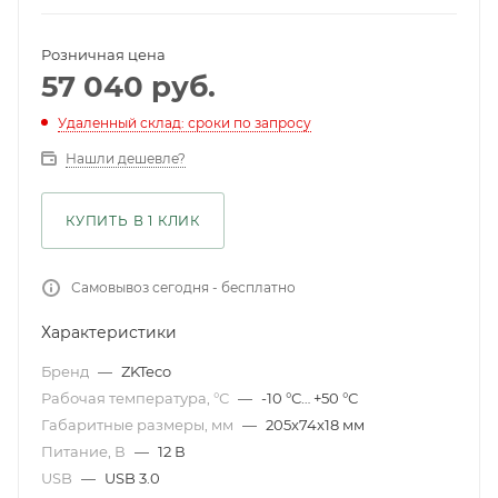
Розничная цена
57 040
руб.
Удаленный склад: сроки по запросу
Нашли дешевле?
КУПИТЬ В 1 КЛИК
Самовывоз сегодня - бесплатно
Характеристики
Бренд
—
ZKTeco
Рабочая температура, °С
—
-10 °С… +50 °С
Габаритные размеры, мм
—
205x74x18 мм
Питание, В
—
12 В
USB
—
USB 3.0