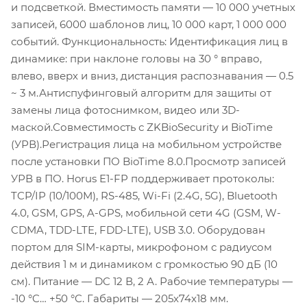
и подсветкой. Вместимость памяти — 10 000 учетных
записей, 6000 шаблонов лиц, 10 000 карт, 1 000 000
событий. Функциональность: Идентификация лиц в
динамике: при наклоне головы на 30 ° вправо,
влево, вверх и вниз, дистанция распознавания — 0.5
~ 3 м.Антиспуфинговый алгоритм для защиты от
замены лица фотоснимком, видео или 3D-
маской.Совместимость с ZKBioSecurity и BioTime
(УРВ).Регистрация лица на мобильном устройстве
после установки ПО BioTime 8.0.Просмотр записей
УРВ в ПО. Horus E1-FP поддерживает протоколы:
TCP/IP (10/100M), RS-485, Wi-Fi (2.4G, 5G), Bluetooth
4.0, GSM, GPS, A-GPS, мобильной сети 4G (GSM, W-
CDMA, TDD-LTE, FDD-LTE), USB 3.0. Оборудован
портом для SIM-карты, микрофоном с радиусом
действия 1 м и динамиком с громкостью 90 дБ (10
см). Питание — DC 12 В, 2 А. Рабочие температуры —
-10 °C… +50 °C. Габариты — 205x74x18 мм.