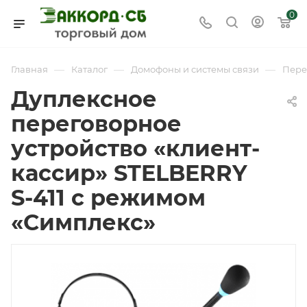
0
—
—
—
Главная
Каталог
Домофоны и системы связи
Пере
Дуплексное
переговорное
устройство «клиент-
кассир» STELBERRY
S-411 с режимом
«Симплекс»