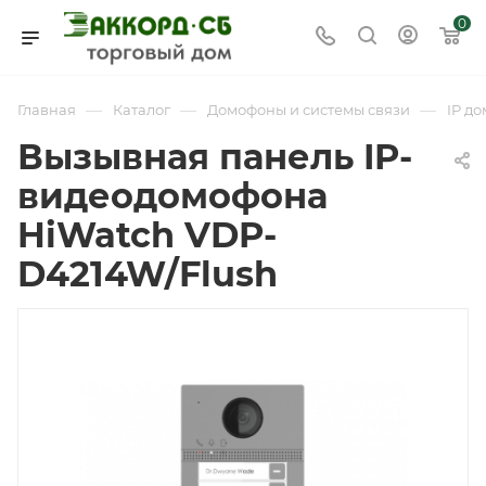
0
—
—
—
Главная
Каталог
Домофоны и системы связи
IP д
Вызывная панель IP-
видеодомофона
HiWatch VDP-
D4214W/Flush