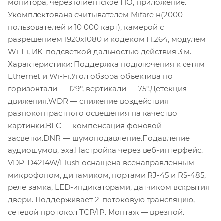
монитора, через клиентское ПО, приложение.
Укомплектована считывателем Mifare н(2000
пользователей и 10 000 карт), камерой с
разрешением 1920x1080 и кодеком H.264, модулем
Wi-Fi, ИК-подсветкой дальностью действия 3 м.
Характеристики: Поддержка подключения к сетям
Ethernet и Wi-Fi.Угол обзора объектива по
горизонтали — 129°, вертикали — 75°.Детекция
движения.WDR — снижение воздействия
разноконтрастного освещения на качество
картинки.BLC — компенсация фоновой
засветки.DNR — шумоподавление.Подавление
аудиошумов, эха.Настройка через веб-интерфейс.
VDP-D4214W/Flush оснащена всенаправленным
микрофоном, динамиком, портами RJ-45 и RS-485,
реле замка, LED-индикаторами, датчиком вскрытия
двери. Поддерживает 2-потоковую трансляцию,
сетевой протокол TCP/IP. Монтаж — врезной.