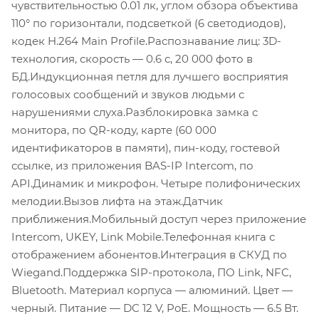
чувствительностью 0.01 лк, углом обзора объектива
110° по горизонтали, подсветкой (6 светодиодов),
кодек H.264 Main Profile.Распознавание лиц: 3D-
технология, скорость — 0.6 с, 20 000 фото в
БД.Индукционная петля для лучшего восприятия
голосовых сообщений и звуков людьми с
нарушениями слуха.Разблокировка замка с
монитора, по QR-коду, карте (60 000
идентификаторов в памяти), пин-коду, гостевой
ссылке, из приложения BAS-IP Intercom, по
API.Динамик и микрофон. Четыре полифонических
мелодии.Вызов лифта на этаж.Датчик
приближения.Мобильный доступ через приложение
Intercom, UKEY, Link Mobile.Телефонная книга с
отображением абонентов.Интеграция в СКУД по
Wiegand.Поддержка SIP-протокола, ПО Link, NFC,
Bluetooth. Материал корпуса — алюминий. Цвет —
черный. Питание — DC 12 V, PoE. Мощность — 6.5 Вт.