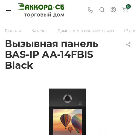
0
—
—
—
Главная
Каталог
Домофоны и системы связи
IP д
Вызывная панель
BAS-IP AA-14FBIS
Black