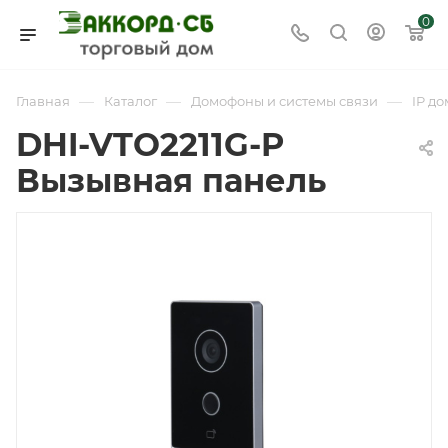
0
—
—
—
Главная
Каталог
Домофоны и системы связи
IP д
DHI-VTO2211G-P
Вызывная панель