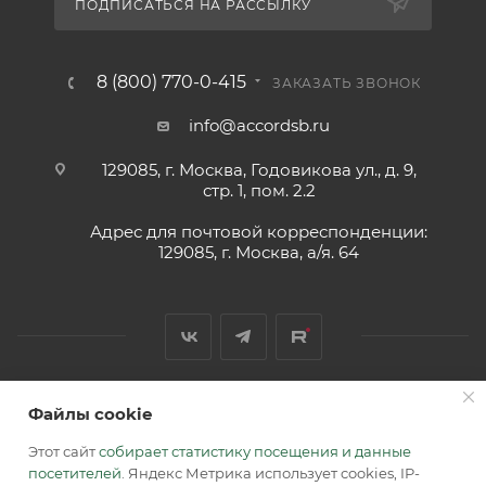
ПОДПИСАТЬСЯ НА РАССЫЛКУ
8 (800) 770-0-415
ЗАКАЗАТЬ ЗВОНОК
info@accordsb.ru
129085, г. Москва, Годовикова ул., д. 9,
стр. 1, пом. 2.2
Адрес для почтовой корреспонденции:
129085, г. Москва, а/я. 64
Файлы cookie
2026 © Обращаем Ваше внимание на то, что вся
информация, размещенная на сайте, носит
Этот сайт
собирает статистику посещения и данные
информационный характер и не является публичной
посетителей
. Яндекс Метрика использует cookies, IP-