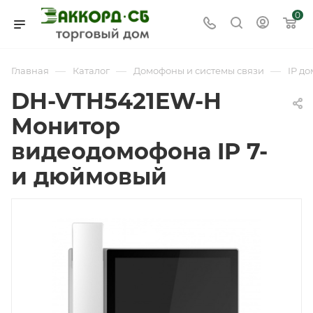
0
—
—
—
Главная
Каталог
Домофоны и системы связи
IP д
DH-VTH5421EW-H
Монитор
видеодомофона IP 7-
и дюймовый