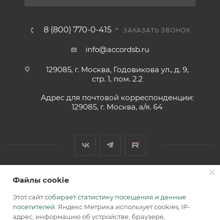
8 (800) 770-0-415
ЗАКАЗАТЬ ЗВОНОК
info@accordsb.ru
129085, г. Москва, Годовикова ул., д. 9,
стр. 1, пом. 2.2
Адрес для почтовой корреспонденции:
129085, г. Москва, а/я. 64
Файлы cookie
2026 © Обращаем Ваше внимание на то, что вся
информация, размещенная на сайте, носит
Этот сайт
собирает статистику посещения и данные
информационный характер и не является публичной
посетителей
. Яндекс Метрика использует cookies, IP-
офертой, определяемой положениями Статьи 437 (2) ГК РФ.
адрес, информацию об устройстве, браузере,