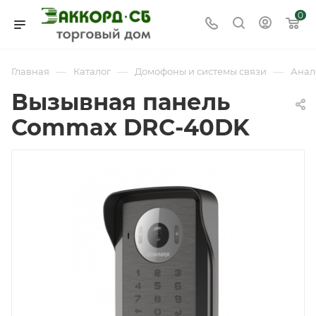
0
—
—
—
Главная
Каталог
Домофоны и системы связи
Анал
Вызывная панель
Commax DRC-40DK