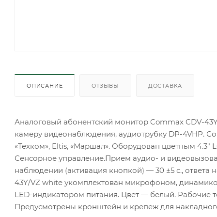
ОПИСАНИЕ
ОТЗЫВЫ
ДОСТАВКА
Аналоговый абонентский монитор Commax CDV-43Y/V
камеру видеонаблюдения, аудиотрубку DP-4VHP. Сов
«Техком», Eltis, «Маршал». Оборудован цветным 4.3"
Сенсорное управление.Прием аудио- и видеовызова
наблюдении (активация кнопкой) — 30 ±5 с., ответа 
43Y/VZ white укомплектован микрофоном, динамиком
LED-индикатором питания. Цвет — белый. Рабочие тем
Предусмотрены кронштейн и крепеж для накладного 