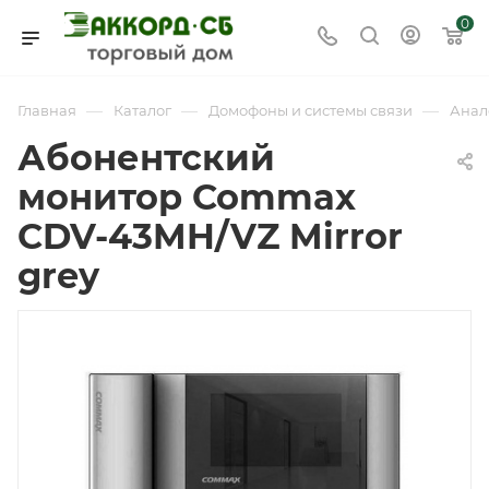
0
—
—
—
Главная
Каталог
Домофоны и системы связи
Анал
Абонентский
монитор Commax
CDV-43MH/VZ Mirror
grey