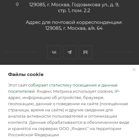
129085, г. Москва, Годовикова ул., д. 9,
стр. 1, пом. 2.2
Адрес для почтовой корреспонденции:
129085, г. Москва, а/я. 64
Файлы cookie
2026 © Обращаем Ваше внимание на то, что вся
информация, размещенная на сайте, носит
Этот сайт
собирает статистику посещения и данные
информационный характер и не является публичной
посетителей
. Яндекс Метрика использует cookies, IP-
офертой, определяемой положениями Статьи 437 (2) ГК РФ.
адрес, информацию об устройстве, браузере,
геолокацию, данные о поведении на сайте (посещённые
страницы, время на сайте) и другие сведения для
анализа активности пользователей и оптимизации
контента. Данные обрабатываются в обезличенном виде
и хранятся на серверах ООО „Яндекс“ на территории
Российской Федерации
В КОРЗИНУ