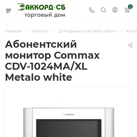
0
—
—
—
Главная
Каталог
Домофоны и системы связи
Анал
Абонентский
монитор Commax
CDV-1024MA/XL
Metalo white