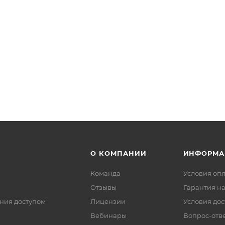
О КОМПАНИИ
ИНФОРМА
Команда
Условия оп
Отзывы
Гарантия на
ния доступом
Лицензии
Условия дос
Вебинары
Вопрос-отв