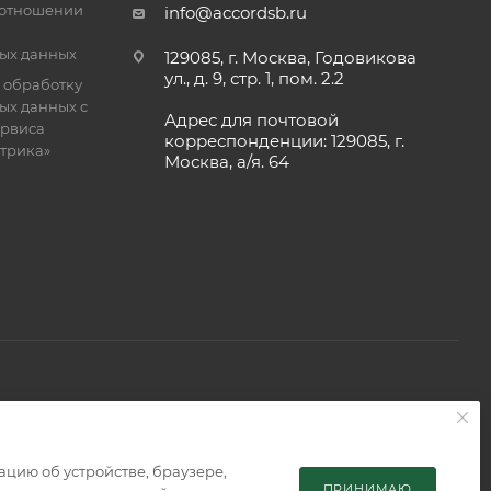
 отношении
info@accordsb.ru
ых данных
129085, г. Москва, Годовикова
ул., д. 9, стр. 1, пом. 2.2
 обработку
ых данных с
Адрес для почтовой
рвиса
корреспонденции: 129085, г.
етрика»
Москва, а/я. 64
 является публичной офертой, определяемой положениями
мацию об устройстве, браузере,
ПРИНИМАЮ