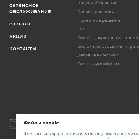
Видеонаблюдение
СЕРВИСНОЕ
ОБСЛУЖИВАНИЕ
Готовые решения
Проектные решения
ОТЗЫВЫ
СКС
АКЦИИ
Системы охранно-пожарной
Системы оповещения и тран
КОНТАКТЫ
Деловые аксессуары
Система умный дом
2026 © Обращаем Ваше внимание на то, что вся информаци
Файлы cookie
Статьи 437 (2) ГК РФ.
Этот сайт
собирает статистику посещения и данные п