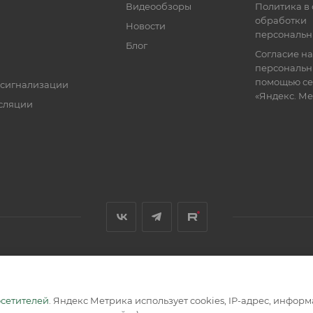
Видеообзоры
Политика в
обработки
Новости
персональн
Блог
Согласие на
персональн
помощью се
 сигнализации
«Яндекс. М
сляции
я, размещенная на сайте, носит информационный характер и не
осетителей
. Яндекс Метрика использует cookies, IP-адрес, инфор